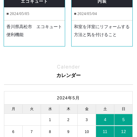
エコキュート
内装
■ 2024/05/05
■ 2024/05/04
香川県高松市 エコキュート
和室を洋室にリフォームする
便利機能
方法と気を付けること
Calender
カレンダー
2024年5月
月
火
水
木
金
土
日
4
5
1
2
3
11
12
6
7
8
9
10